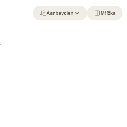
Aanbevolen
Mřížka
.