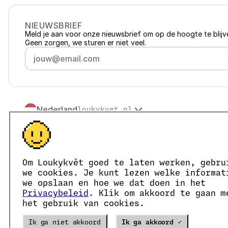
NIEUWSBRIEF
Meld je aan voor onze nieuwsbrief om op de hoogte te blijve
Geen zorgen, we sturen er niet veel.
Nederland
loukykvet.nl
Česko
loukykvet.cz
Slovensko
loukykvet.sk
© 2016 →
2026
Loukykvět s.r.o.
Polska
loukykvet.pl
Loukykvět s.r.o. staat ingeschreven in het handelsregister v
Österreich
loukykvet.at
We zijn aangesloten bij het EKO-KOM-systeem onder numm
Om Loukykvět goed te laten werken, gebru
Deutschland
Wij gebruiken registratienummer 0636 voor de afgifte van 
loukykvet.de
we cookies. Je kunt lezen welke informat
Ons KvK-nummer is 05663687, btw-nummer is CZ05663687.
France
we opslaan en hoe we dat doen in het
loukykvet.fr
Het ID van de data box is eng827q.
Privacybeleid
. Klik om akkoord te gaan m
België
loukykvet.be
Het EORI-nummer is CZ05663687.
het gebruik van cookies.
Wij zijn btw-plichtig.
Danmark
loukykvet.dk
Eesti
loukykvet.ee
Verze
20302
PRODUCTION
Ik ga niet akkoord
Ik ga akkoord ✓