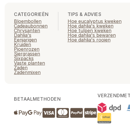
CATEGORIEËN
TIPS & ADVIES
Bloembollen
Hoe eucalyptus kweken
Cadeaubonnen
Hoe dahlia's kweken
Chrysanten
Hoe tulpen kweken
Dahlia's
Hoe dahlia's bewaren
Eenjarigen
Hoe dahlia's rooien
Kruiden
Pioenrozen
Siergrassen
Sixpacks
Vaste planten
Zaden
Zadenmixen
VERZENDME
BETAALMETHODEN