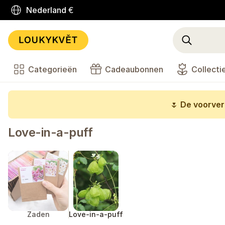
Nederland
€
Categorieën
Cadeaubonnen
Collecti
🌷
De voorverk
Love-in-a-puff
Zaden
Love-in-a-puff