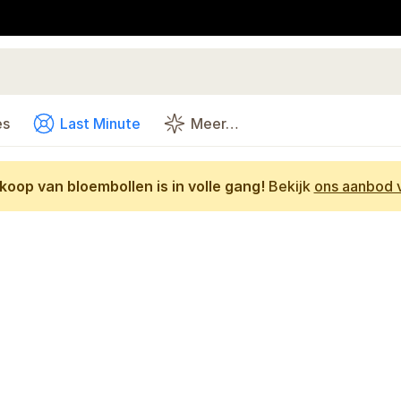
es
Last Minute
Meer…
oop van bloembollen is in volle gang!
Bekijk
ons aanbod v