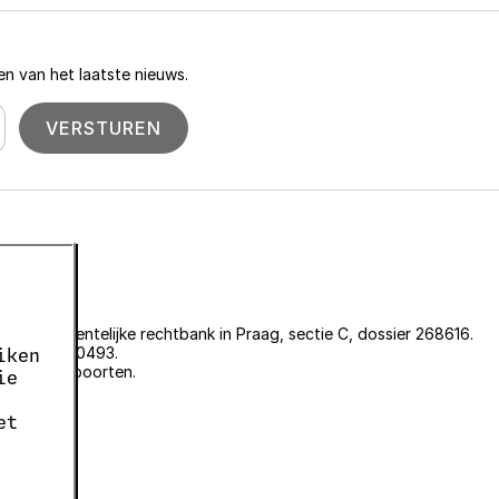
n van het laatste nieuws.
VERSTUREN
an de gemeentelijke rechtbank in Praag, sectie C, dossier 268616.
er EKF00180493.
iken
plantenpaspoorten.
ie
et