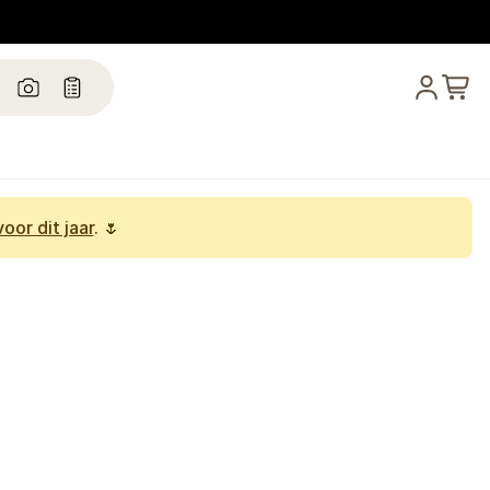
oor dit jaar
. 🌷