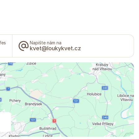
řes
Napište nám na
kvet@loukykvet.cz