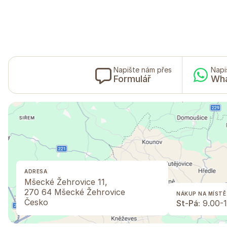
Napište nám přes
Napi
Formulář
Wh
ADRESA
Mšecké Žehrovice 11,
270 64 Mšecké Žehrovice
NÁKUP NA MÍSTĚ
Česko
St-Pá:
9.00-1