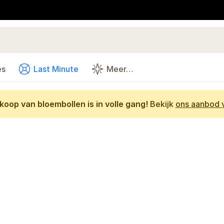
es
Last Minute
Meer…
oop van bloembollen is in volle gang!
Bekijk
ons aanbod v