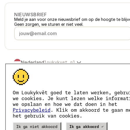
NIEUWSBRIEF
Meld je aan voor onze nieuwsbrief om op de hoogte te blijve
Geen zorgen, we sturen er niet veel.
Nederland
loukykvet.nl
Česko
loukykvet.cz
Slovensko
loukykvet.sk
© 2016 →
2026
Loukykvět s.r.o.
Polska
loukykvet.pl
Loukykvět s.r.o. staat ingeschreven in het handelsregister v
Österreich
loukykvet.at
We zijn aangesloten bij het EKO-KOM-systeem onder numm
Om Loukykvět goed te laten werken, gebru
Deutschland
Wij gebruiken registratienummer 0636 voor de afgifte van 
loukykvet.de
we cookies. Je kunt lezen welke informat
Ons KvK-nummer is 05663687, btw-nummer is CZ05663687.
France
we opslaan en hoe we dat doen in het
loukykvet.fr
Het ID van de data box is eng827q.
Privacybeleid
. Klik om akkoord te gaan m
België
loukykvet.be
Het EORI-nummer is CZ05663687.
het gebruik van cookies.
Wij zijn btw-plichtig.
Danmark
loukykvet.dk
Eesti
loukykvet.ee
Verze
20302
PRODUCTION
Ik ga niet akkoord
Ik ga akkoord ✓