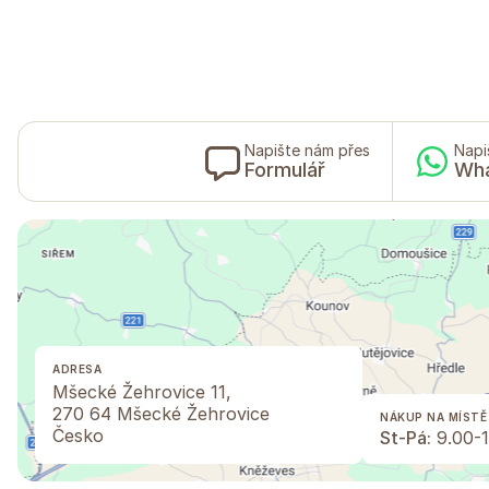
Napište nám přes
Napi
Formulář
Wh
ADRESA
Mšecké Žehrovice 11,
270 64 Mšecké Žehrovice
NÁKUP NA MÍSTĚ
Česko
St-Pá:
9.00-1