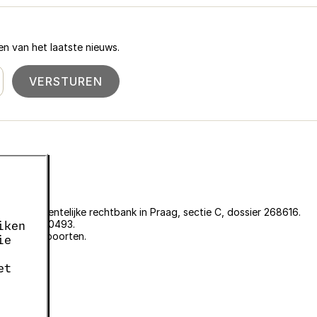
n van het laatste nieuws.
VERSTUREN
an de gemeentelijke rechtbank in Praag, sectie C, dossier 268616.
er EKF00180493.
iken
plantenpaspoorten.
ie
et