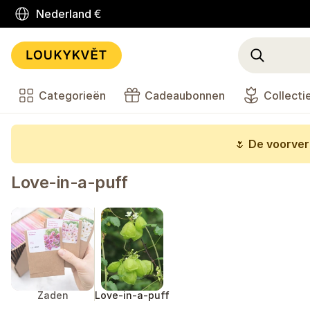
Nederland
€
Categorieën
Cadeaubonnen
Collecti
🌷
De voorverk
Love-in-a-puff
Zaden
Love-in-a-puff