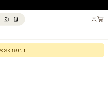
oor dit jaar
. 🌷