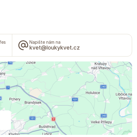
řes
Napište nám na
kvet@loukykvet.cz