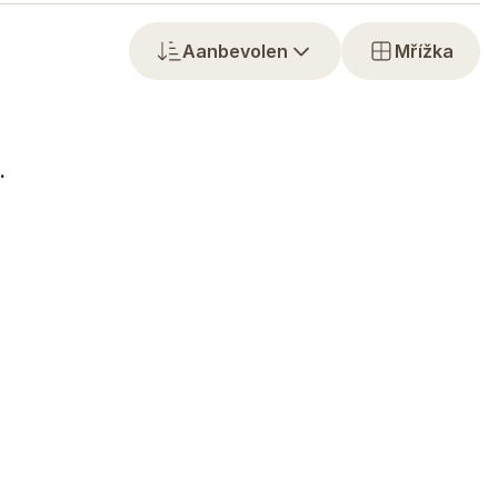
Aanbevolen
Mřížka
.