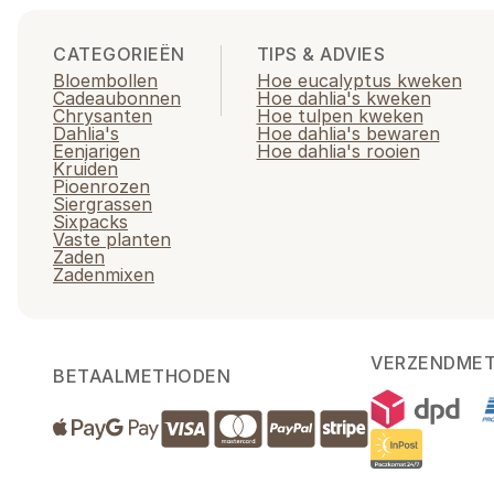
CATEGORIEËN
TIPS & ADVIES
Bloembollen
Hoe eucalyptus kweken
Cadeaubonnen
Hoe dahlia's kweken
Chrysanten
Hoe tulpen kweken
Dahlia's
Hoe dahlia's bewaren
Eenjarigen
Hoe dahlia's rooien
Kruiden
Pioenrozen
Siergrassen
Sixpacks
Vaste planten
Zaden
Zadenmixen
VERZENDME
BETAALMETHODEN