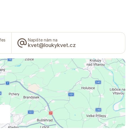
řes
Napište nám na
kvet@loukykvet.cz