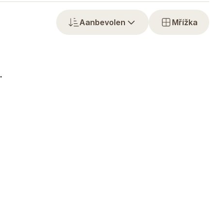
Aanbevolen
Mřížka
.