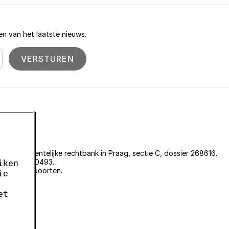
n van het laatste nieuws.
VERSTUREN
an de gemeentelijke rechtbank in Praag, sectie C, dossier 268616.
er EKF00180493.
iken
plantenpaspoorten.
ie
et