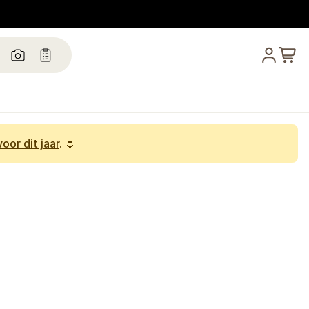
oor dit jaar
. 🌷