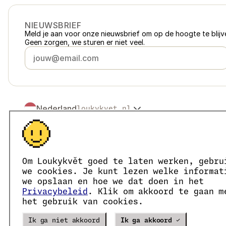
NIEUWSBRIEF
Meld je aan voor onze nieuwsbrief om op de hoogte te blijve
Geen zorgen, we sturen er niet veel.
Nederland
loukykvet.nl
Česko
loukykvet.cz
Slovensko
loukykvet.sk
© 2016 →
2026
Loukykvět s.r.o.
Polska
loukykvet.pl
Loukykvět s.r.o. staat ingeschreven in het handelsregister v
Österreich
loukykvet.at
We zijn aangesloten bij het EKO-KOM-systeem onder numm
Om Loukykvět goed te laten werken, gebru
Deutschland
Wij gebruiken registratienummer 0636 voor de afgifte van 
loukykvet.de
we cookies. Je kunt lezen welke informat
Ons KvK-nummer is 05663687, btw-nummer is CZ05663687.
France
we opslaan en hoe we dat doen in het
loukykvet.fr
Het ID van de data box is eng827q.
Privacybeleid
. Klik om akkoord te gaan m
België
loukykvet.be
Het EORI-nummer is CZ05663687.
het gebruik van cookies.
Wij zijn btw-plichtig.
Danmark
loukykvet.dk
Eesti
loukykvet.ee
Verze
20302
PRODUCTION
Ik ga niet akkoord
Ik ga akkoord ✓