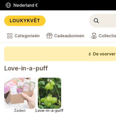
Nederland
€
Categorieën
Cadeaubonnen
Collecti
🌷
De voorverk
Love-in-a-puff
Zaden
Love-in-a-puff