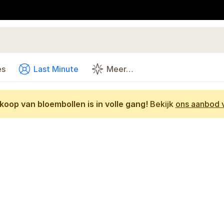
es
Last Minute
Meer…
oop van bloembollen is in volle gang!
Bekijk
ons aanbod v