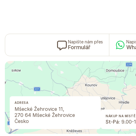
Napište nám přes
Napi
Formulář
Wh
ADRESA
Mšecké Žehrovice 11,
270 64 Mšecké Žehrovice
NÁKUP NA MÍSTĚ
Česko
St-Pá:
9.00-1